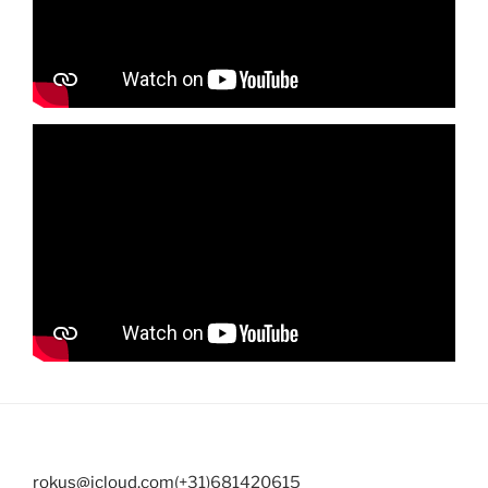
rokus@icloud.com
(+31)681420615