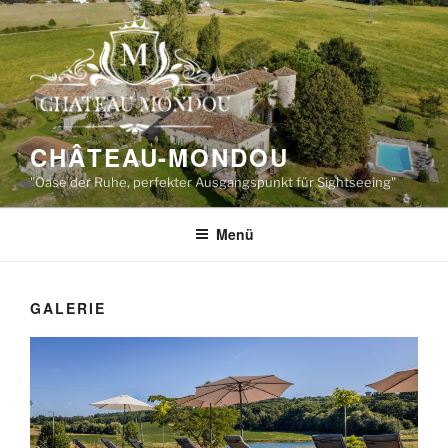
Zum
Inhalt
springen
CHÂTEAU-MONDOU
"Oase der Ruhe, perfekter Ausgangspunkt für Sightseeing"
Menü
GALERIE