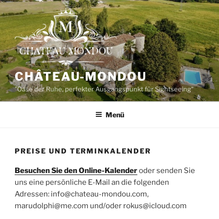
Zum
Inhalt
springen
CHÂTEAU-MONDOU
"Oase der Ruhe, perfekter Ausgangspunkt für Sightseeing"
Menü
PREISE UND TERMINKALENDER
Besuchen Sie den Online-Kalender
oder senden Sie
uns eine persönliche E-Mail an die folgenden
Adressen: info@chateau-mondou.com,
marudolphi@me.com und/oder rokus@icloud.com